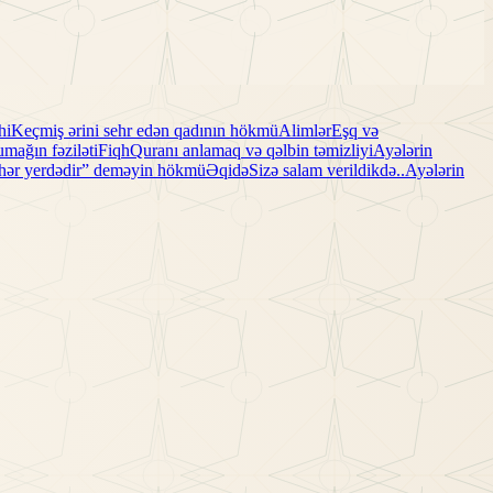
hi
Keçmiş ərini sehr edən qadının hökmü
Alimlər
Eşq və
mağın fəziləti
Fiqh
Quranı anlamaq və qəlbin təmizliyi
Ayələrin
 hər yerdədir” deməyin hökmü
Əqidə
Sizə salam verildikdə..
Ayələrin