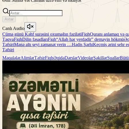
Əhli Sünnə vəl Camaat üzrə elm və hidayət
Axtar
Canlı Audio
Cümə günü Kəhf surəsini oxumağın fəziləti
Fiqh
Quranı anlamaq və qə
Təqva
Fiqh
Dilin fəsadları
Fiqh
“Allah hər yerdədir” deməyin hökmü
Əq
Təfsiri
Mənə altı şeyi zəmanət verin …
Hədis Şərhi
Keçmiş ərini sehr 
Təfsiri
Məqalələr
Alimlər
Təfsir
Fiqh
Əqidə
Dərslər
Videolar
Şəkillər
Suallar
Bütü