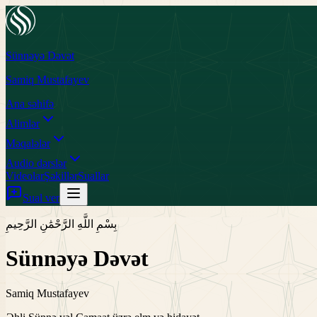
Sünnəyə Dəvət
Samiq Mustafayev
Ana səhifə
Alimlər
Məqalələr
Audio dərslər
Videolar
Şəkillər
Suallar
Sual ver
بِسْمِ اللَّهِ الرَّحْمَٰنِ الرَّحِيمِ
Sünnəyə Dəvət
Samiq Mustafayev