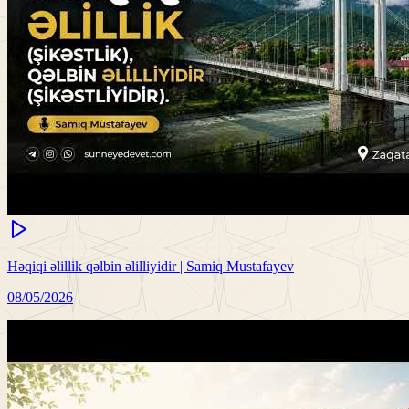
Həqiqi əlillik qəlbin əlilliyidir | Samiq Mustafayev
08/05/2026