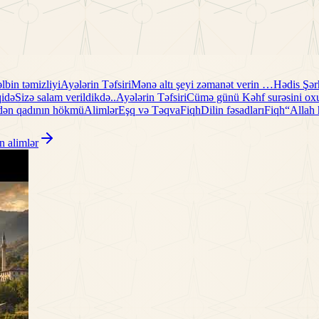
lbin təmizliyi
Ayələrin Təfsiri
Mənə altı şeyi zəmanət verin …
Hədis Şər
idə
Sizə salam verildikdə..
Ayələrin Təfsiri
Cümə günü Kəhf surəsini oxu
edən qadının hökmü
Alimlər
Eşq və Təqva
Fiqh
Dilin fəsadları
Fiqh
“Allah
n alimlər