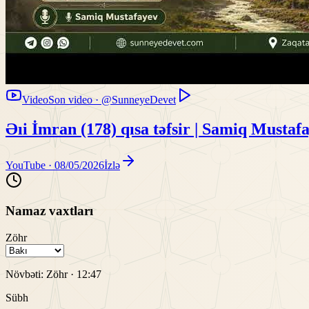
Video
Son video · @SunneyeDevet
Əıi İmran (178) qısa təfsir | Samiq Mustaf
YouTube ·
08/05/2026
İzlə
Namaz vaxtları
Zöhr
Növbəti:
Zöhr
·
12:47
Sübh