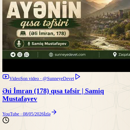
Video
Son video · @SunneyeDevet
Əıi İmran (178) qısa təfsir | Samiq
Mustafayev
YouTube ·
08/05/2026
İzlə