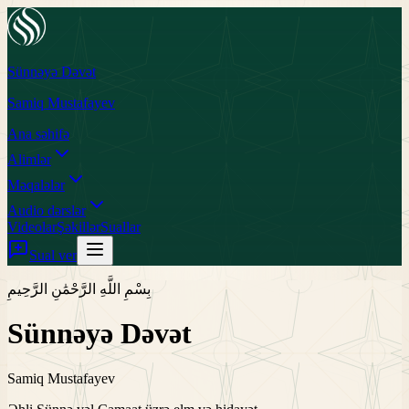
Sünnəyə Dəvət
Samiq Mustafayev
Ana səhifə
Alimlər
Məqalələr
Audio dərslər
Videolar
Şəkillər
Suallar
Sual ver
بِسْمِ اللَّهِ الرَّحْمَٰنِ الرَّحِيمِ
Sünnəyə Dəvət
Samiq Mustafayev