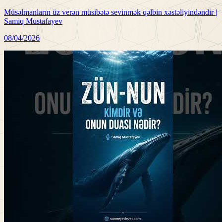
Müsəlmanların üz verən müsibətə sevinmək qəlbin xəstəliyindəndir |
Samiq Mustafayev
08/04/2026