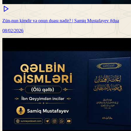
Zün-nun kimdir və onun duası nədir? | Samiq Mustafayev #dua
08/02/2026