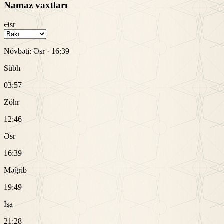
Namaz vaxtları
Əsr
Növbəti:
Əsr
·
16:39
Sübh
03:57
Zöhr
12:46
Əsr
16:39
Məğrib
19:49
İşa
21:28