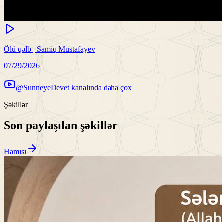
Ölü qəlb | Samiq Mustafayev
07/29/2026
@SunneyeDevet kanalında daha çox
Şəkillər
Son paylaşılan şəkillər
Hamısı