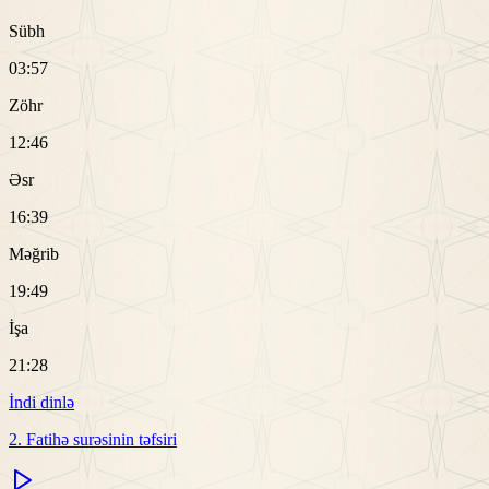
Sübh
03:57
Zöhr
12:46
Əsr
16:39
Məğrib
19:49
İşa
21:28
İndi dinlə
2. Fatihə surəsinin təfsiri