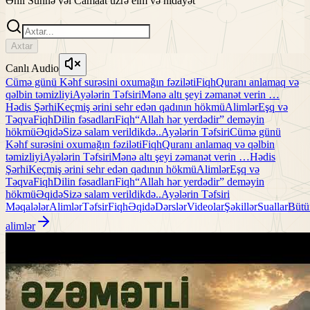
Əhli Sünnə vəl Camaat üzrə elm və hidayət
Axtar
Canlı Audio
Cümə günü Kəhf surəsini oxumağın fəziləti
Fiqh
Quranı anlamaq və
qəlbin təmizliyi
Ayələrin Təfsiri
Mənə altı şeyi zəmanət verin …
Hədis Şərhi
Keçmiş ərini sehr edən qadının hökmü
Alimlər
Eşq və
Təqva
Fiqh
Dilin fəsadları
Fiqh
“Allah hər yerdədir” deməyin
hökmü
Əqidə
Sizə salam verildikdə..
Ayələrin Təfsiri
Cümə günü
Kəhf surəsini oxumağın fəziləti
Fiqh
Quranı anlamaq və qəlbin
təmizliyi
Ayələrin Təfsiri
Mənə altı şeyi zəmanət verin …
Hədis
Şərhi
Keçmiş ərini sehr edən qadının hökmü
Alimlər
Eşq və
Təqva
Fiqh
Dilin fəsadları
Fiqh
“Allah hər yerdədir” deməyin
hökmü
Əqidə
Sizə salam verildikdə..
Ayələrin Təfsiri
Məqalələr
Alimlər
Təfsir
Fiqh
Əqidə
Dərslər
Videolar
Şəkillər
Suallar
Bütü
alimlər