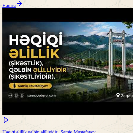
Hamısı
Həqiqi əlillik qəlbin əlilliyidir | Samiq Mustafayev