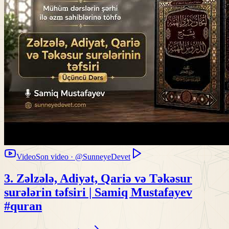
Video
Son video · @SunneyeDevet
3. Zəlzələ, Adiyət, Qariə və Təkəsur
surələrin təfsiri | Samiq Mustafayev
#quran