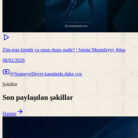
Zün-nun kimdir və onun duası nədir? | Samiq Mustafayev #dua
08/02/2026
@SunneyeDevet kanalında daha çox
Şəkillər
Son paylaşılan şəkillər
Hamısı