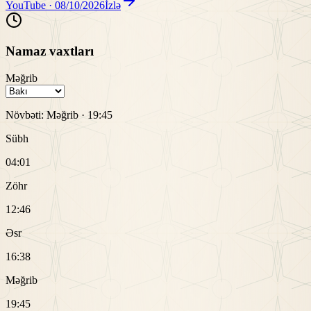
YouTube ·
08/10/2026
İzlə
Namaz vaxtları
Məğrib
Növbəti:
Məğrib
·
19:45
Sübh
04:01
Zöhr
12:46
Əsr
16:38
Məğrib
19:45