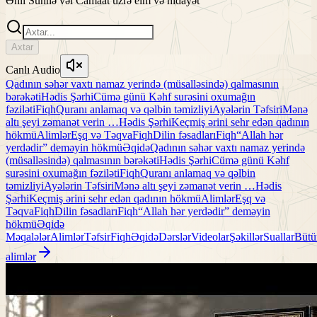
Əhli Sünnə vəl Camaat üzrə elm və hidayət
Axtar
Canlı Audio
Qadının səhər vaxtı namaz yerində (müsalləsində) qalmasının
bərəkəti
Hədis Şərhi
Cümə günü Kəhf surəsini oxumağın
fəziləti
Fiqh
Quranı anlamaq və qəlbin təmizliyi
Ayələrin Təfsiri
Mənə
altı şeyi zəmanət verin …
Hədis Şərhi
Keçmiş ərini sehr edən qadının
hökmü
Alimlər
Eşq və Təqva
Fiqh
Dilin fəsadları
Fiqh
“Allah hər
yerdədir” deməyin hökmü
Əqidə
Qadının səhər vaxtı namaz yerində
(müsalləsində) qalmasının bərəkəti
Hədis Şərhi
Cümə günü Kəhf
surəsini oxumağın fəziləti
Fiqh
Quranı anlamaq və qəlbin
təmizliyi
Ayələrin Təfsiri
Mənə altı şeyi zəmanət verin …
Hədis
Şərhi
Keçmiş ərini sehr edən qadının hökmü
Alimlər
Eşq və
Təqva
Fiqh
Dilin fəsadları
Fiqh
“Allah hər yerdədir” deməyin
hökmü
Əqidə
Məqalələr
Alimlər
Təfsir
Fiqh
Əqidə
Dərslər
Videolar
Şəkillər
Suallar
Bütü
alimlər