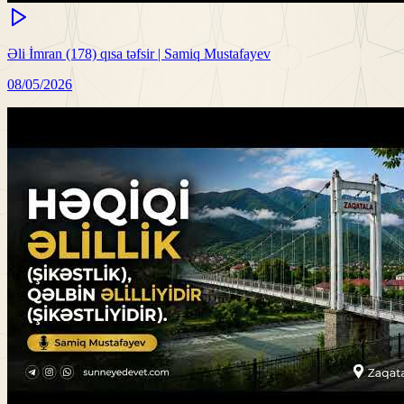
Əli İmran (178) qısa təfsir | Samiq Mustafayev
08/05/2026