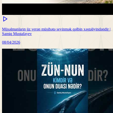
Müsəlmanların üz verən müsibətə sevinmək qəlbin xəstəliyindəndir |
Samiq Mustafayev
08/04/2026