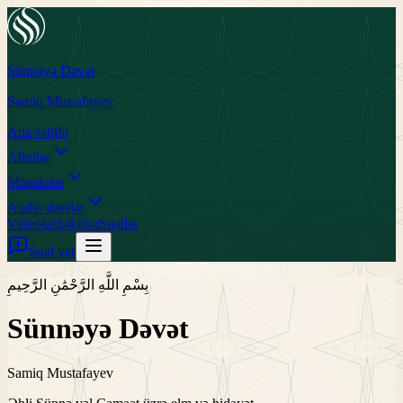
Sünnəyə Dəvət
Samiq Mustafayev
Ana səhifə
Alimlər
Məqalələr
Audio dərslər
Videolar
Şəkillər
Suallar
Sual ver
بِسْمِ اللَّهِ الرَّحْمَٰنِ الرَّحِيمِ
Sünnəyə Dəvət
Samiq Mustafayev