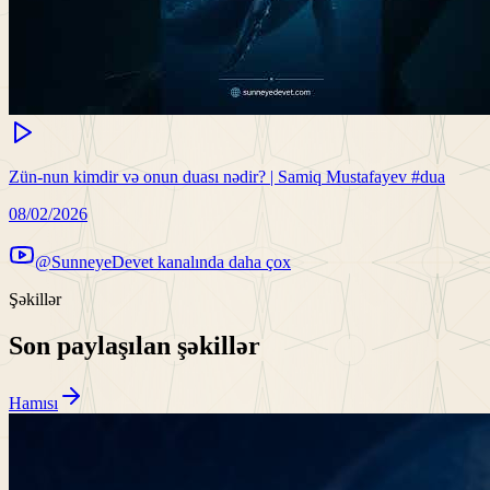
Zün-nun kimdir və onun duası nədir? | Samiq Mustafayev #dua
08/02/2026
@SunneyeDevet kanalında daha çox
Şəkillər
Son paylaşılan şəkillər
Hamısı