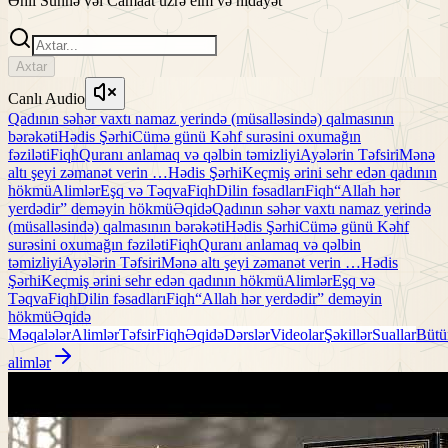
Əhli Sünnə vəl Camaat üzrə elm və hidayət
Axtar
Canlı Audio
Qadının səhər vaxtı namaz yerində (müsalləsində) qalmasının
bərəkəti
Hədis Şərhi
Cümə günü Kəhf surəsini oxumağın
fəziləti
Fiqh
Quranı anlamaq və qəlbin təmizliyi
Ayələrin Təfsiri
Mənə
altı şeyi zəmanət verin …
Hədis Şərhi
Keçmiş ərini sehr edən qadının
hökmü
Alimlər
Eşq və Təqva
Fiqh
Dilin fəsadları
Fiqh
“Allah hər
yerdədir” deməyin hökmü
Əqidə
Qadının səhər vaxtı namaz yerində
(müsalləsində) qalmasının bərəkəti
Hədis Şərhi
Cümə günü Kəhf
surəsini oxumağın fəziləti
Fiqh
Quranı anlamaq və qəlbin
təmizliyi
Ayələrin Təfsiri
Mənə altı şeyi zəmanət verin …
Hədis
Şərhi
Keçmiş ərini sehr edən qadının hökmü
Alimlər
Eşq və
Təqva
Fiqh
Dilin fəsadları
Fiqh
“Allah hər yerdədir” deməyin
hökmü
Əqidə
Məqalələr
Alimlər
Təfsir
Fiqh
Əqidə
Dərslər
Videolar
Şəkillər
Suallar
Bütü
alimlər