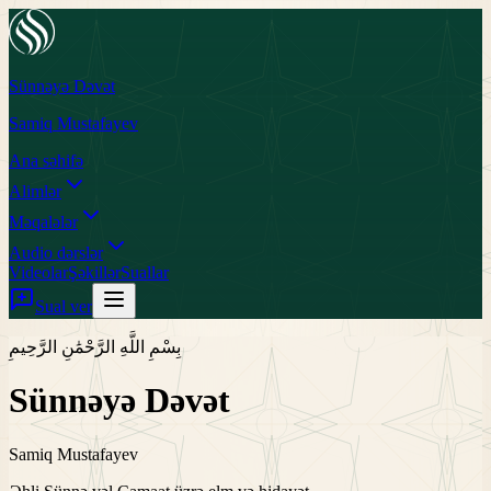
Sünnəyə Dəvət
Samiq Mustafayev
Ana səhifə
Alimlər
Məqalələr
Audio dərslər
Videolar
Şəkillər
Suallar
Sual ver
بِسْمِ اللَّهِ الرَّحْمَٰنِ الرَّحِيمِ
Sünnəyə Dəvət
Samiq Mustafayev