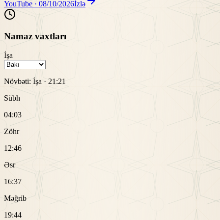
YouTube ·
08/10/2026
İzlə
Namaz vaxtları
İşa
Növbəti:
İşa
·
21:21
Sübh
04:03
Zöhr
12:46
Əsr
16:37
Məğrib
19:44