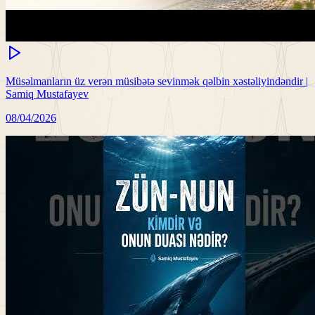
Müsəlmanların üz verən müsibətə sevinmək qəlbin xəstəliyindəndir |
Samiq Mustafayev
08/04/2026