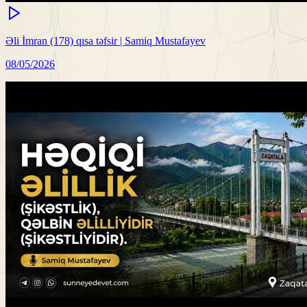
Əli İmran (178) qısa təfsir | Samiq Mustafayev
08/05/2026