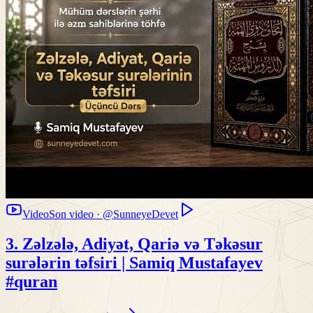
Video
Son video · @SunneyeDevet
3. Zəlzələ, Adiyət, Qariə və Təkəsur
surələrin təfsiri | Samiq Mustafayev
#quran