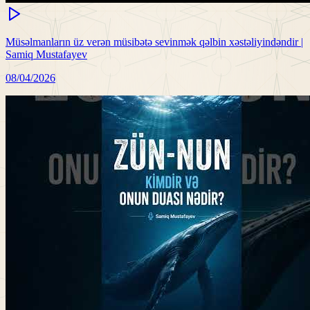
Müsəlmanların üz verən müsibətə sevinmək qəlbin xəstəliyindəndir |
Samiq Mustafayev
08/04/2026