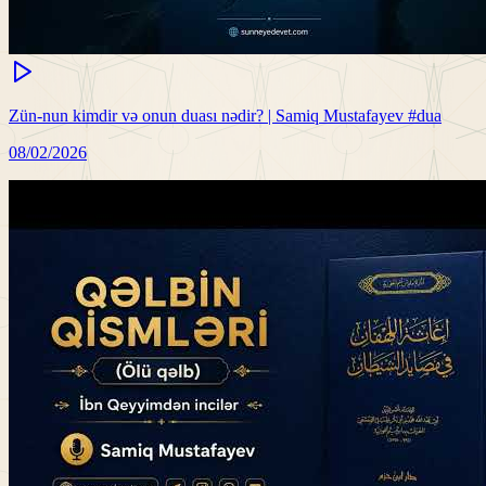
Zün-nun kimdir və onun duası nədir? | Samiq Mustafayev #dua
08/02/2026