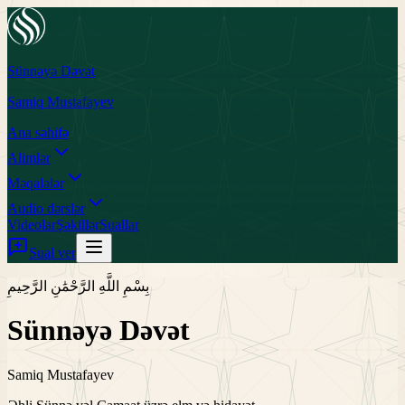
Sünnəyə Dəvət
Samiq Mustafayev
Ana səhifə
Alimlər
Məqalələr
Audio dərslər
Videolar
Şəkillər
Suallar
Sual ver
بِسْمِ اللَّهِ الرَّحْمَٰنِ الرَّحِيمِ
Sünnəyə Dəvət
Samiq Mustafayev