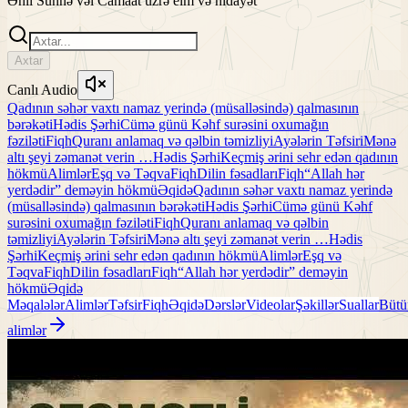
Əhli Sünnə vəl Camaat üzrə elm və hidayət
Axtar
Canlı Audio
Qadının səhər vaxtı namaz yerində (müsalləsində) qalmasının
bərəkəti
Hədis Şərhi
Cümə günü Kəhf surəsini oxumağın
fəziləti
Fiqh
Quranı anlamaq və qəlbin təmizliyi
Ayələrin Təfsiri
Mənə
altı şeyi zəmanət verin …
Hədis Şərhi
Keçmiş ərini sehr edən qadının
hökmü
Alimlər
Eşq və Təqva
Fiqh
Dilin fəsadları
Fiqh
“Allah hər
yerdədir” deməyin hökmü
Əqidə
Qadının səhər vaxtı namaz yerində
(müsalləsində) qalmasının bərəkəti
Hədis Şərhi
Cümə günü Kəhf
surəsini oxumağın fəziləti
Fiqh
Quranı anlamaq və qəlbin
təmizliyi
Ayələrin Təfsiri
Mənə altı şeyi zəmanət verin …
Hədis
Şərhi
Keçmiş ərini sehr edən qadının hökmü
Alimlər
Eşq və
Təqva
Fiqh
Dilin fəsadları
Fiqh
“Allah hər yerdədir” deməyin
hökmü
Əqidə
Məqalələr
Alimlər
Təfsir
Fiqh
Əqidə
Dərslər
Videolar
Şəkillər
Suallar
Bütü
alimlər