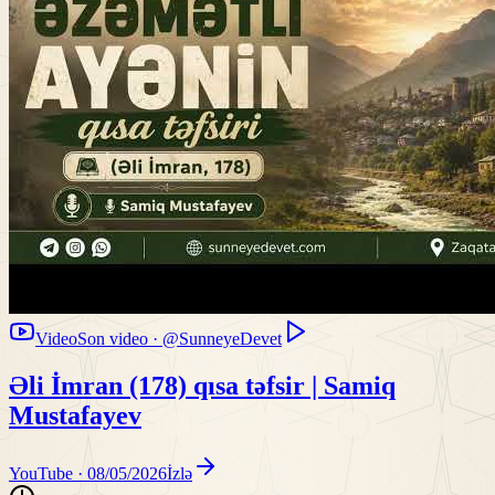
Video
Son video · @SunneyeDevet
Əli İmran (178) qısa təfsir | Samiq
Mustafayev
YouTube ·
08/05/2026
İzlə