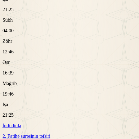
21:25
Sübh
04:00
Zöhr
12:46
Əsr
16:39
Məğrib
19:46
İşa
21:25
İndi dinlə
2. Fatihə surəsinin təfsiri