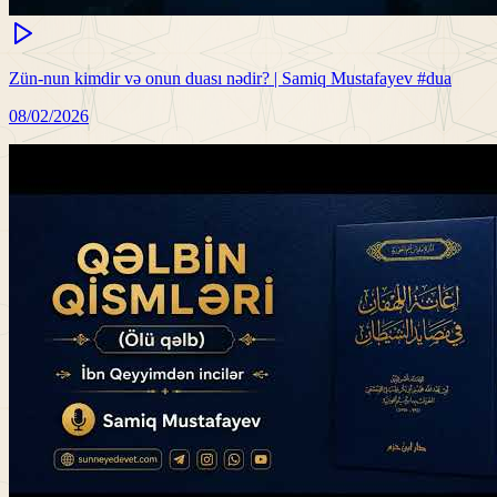
Zün-nun kimdir və onun duası nədir? | Samiq Mustafayev #dua
08/02/2026