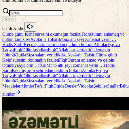
Əhli Sünnə vəl Camaat üzrə elm və hidayət
Axtar
Canlı Audio
Cümə günü Kəhf surəsini oxumağın fəziləti
Fiqh
Quranı anlamaq və
qəlbin təmizliyi
Ayələrin Təfsiri
Mənə altı şeyi zəmanət verin …
Hədis Şərhi
Keçmiş ərini sehr edən qadının hökmü
Alimlər
Eşq və
Təqva
Fiqh
Dilin fəsadları
Fiqh
“Allah hər yerdədir” deməyin
hökmü
Əqidə
Sizə salam verildikdə..
Ayələrin Təfsiri
Cümə günü
Kəhf surəsini oxumağın fəziləti
Fiqh
Quranı anlamaq və qəlbin
təmizliyi
Ayələrin Təfsiri
Mənə altı şeyi zəmanət verin …
Hədis
Şərhi
Keçmiş ərini sehr edən qadının hökmü
Alimlər
Eşq və
Təqva
Fiqh
Dilin fəsadları
Fiqh
“Allah hər yerdədir” deməyin
hökmü
Əqidə
Sizə salam verildikdə..
Ayələrin Təfsiri
Məqalələr
Alimlər
Təfsir
Fiqh
Əqidə
Dərslər
Videolar
Şəkillər
Suallar
Bütü
alimlər