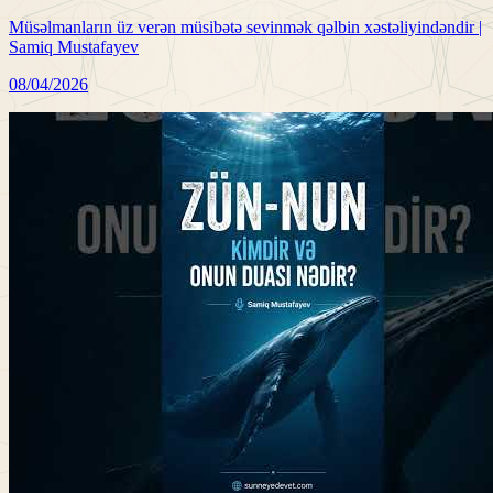
Müsəlmanların üz verən müsibətə sevinmək qəlbin xəstəliyindəndir |
Samiq Mustafayev
08/04/2026