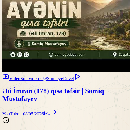
Video
Son video · @SunneyeDevet
Əıi İmran (178) qısa təfsir | Samiq
Mustafayev
YouTube ·
08/05/2026
İzlə