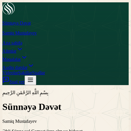
Sünnəyə Dəvət
Samiq Mustafayev
Ana səhifə
Alimlər
Məqalələr
Audio dərslər
Videolar
Şəkillər
Suallar
Sual ver
بِسْمِ اللَّهِ الرَّحْمَٰنِ الرَّحِيمِ
Sünnəyə Dəvət
Samiq Mustafayev