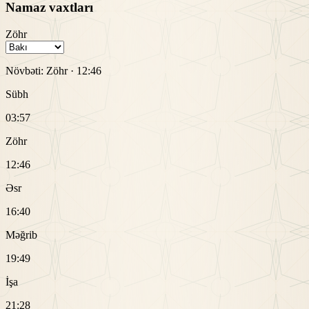
Namaz vaxtları
Zöhr
Növbəti:
Zöhr
·
12:46
Sübh
03:57
Zöhr
12:46
Əsr
16:40
Məğrib
19:49
İşa
21:28