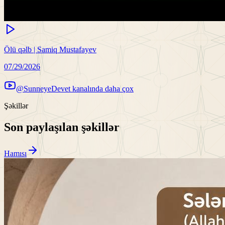
Ölü qəlb | Samiq Mustafayev
07/29/2026
@SunneyeDevet kanalında daha çox
Şəkillər
Son paylaşılan şəkillər
Hamısı