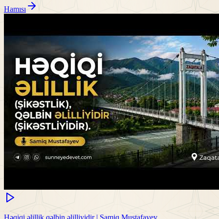
Hamısı
Həqiqi əlillik qəlbin əlilliyidir | Samiq Mustafayev