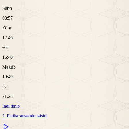
Sübh
03:57
Zöhr
12:46
Əsr
16:40
Məğrib
19:49
İşa
21:28
İndi dinlə
2. Fatihə surəsinin təfsiri