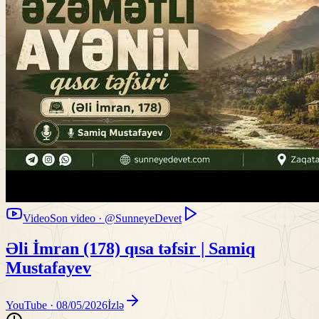
Video
Son video · @SunneyeDevet
Əli İmran (178) qısa təfsir | Samiq
Mustafayev
YouTube ·
08/05/2026
İzlə