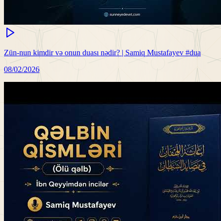
Zün-nun kimdir və onun duası nədir? | Samiq Mustafayev #dua
08/02/2026