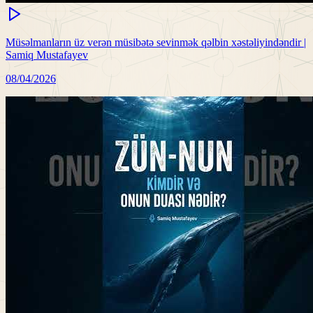
Müsəlmanların üz verən müsibətə sevinmək qəlbin xəstəliyindəndir |
Samiq Mustafayev
08/04/2026