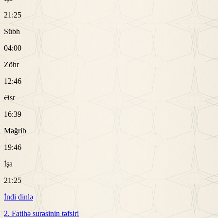
21:25
Sübh
04:00
Zöhr
12:46
Əsr
16:39
Məğrib
19:46
İşa
21:25
İndi dinlə
2. Fatihə surəsinin təfsiri