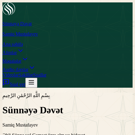
Sünnəyə Dəvət
Samiq Mustafayev
Ana səhifə
Alimlər
Məqalələr
Audio dərslər
Videolar
Şəkillər
Suallar
Sual ver
بِسْمِ اللَّهِ الرَّحْمَٰنِ الرَّحِيمِ
Sünnəyə Dəvət
Samiq Mustafayev