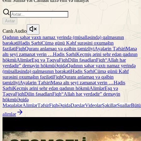
Əhli Sünnə vəl Camaat üzrə elm və hidayət
Axtar
Canlı Audio
Qadının səhər vaxtı namaz yerində (müsalləsində) qalmasının
bərəkəti
Hədis Şərhi
Cümə günü Kəhf surəsini oxumağın
fəziləti
Fiqh
Quranı anlamaq və qəlbin təmizliyi
Ayələrin Təfsiri
Mənə
altı şeyi zəmanət verin …
Hədis Şərhi
Keçmiş ərini sehr edən qadının
hökmü
Alimlər
Eşq və Təqva
Fiqh
Dilin fəsadları
Fiqh
“Allah hər
yerdədir” deməyin hökmü
Əqidə
Qadının səhər vaxtı namaz yerində
(müsalləsində) qalmasının bərəkəti
Hədis Şərhi
Cümə günü Kəhf
surəsini oxumağın fəziləti
Fiqh
Quranı anlamaq və qəlbin
təmizliyi
Ayələrin Təfsiri
Mənə altı şeyi zəmanət verin …
Hədis
Şərhi
Keçmiş ərini sehr edən qadının hökmü
Alimlər
Eşq və
Təqva
Fiqh
Dilin fəsadları
Fiqh
“Allah hər yerdədir” deməyin
hökmü
Əqidə
Məqalələr
Alimlər
Təfsir
Fiqh
Əqidə
Dərslər
Videolar
Şəkillər
Suallar
Bütü
alimlər